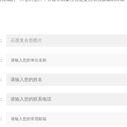
询
：
：
：
：
：